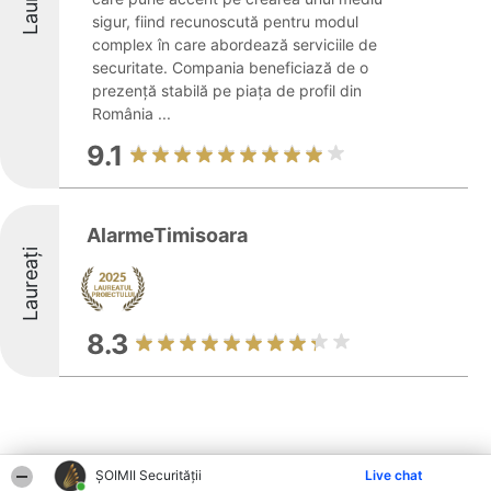
sigur, fiind recunoscută pentru modul
complex în care abordează serviciile de
securitate. Compania beneficiază de o
prezență stabilă pe piața de profil din
România ...
9.1
AlarmeTimisoara
Laureați
8.3
ȘOIMII Securității
Live chat