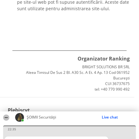
pe site-ul web pot fi supuse autentificării. Aceste date
sunt utilizate pentru administrarea site-ului.
Organizator Ranking
BRIGHT SOLUTIONS BR SRL
Aleea Timisul De Sus 2 Bl. A30 Sc. A Et. 4 Ap. 13 Cod 061952
București
CUI 36737675
tel: +40 770 990 492
Plebiscyt
ȘOIMII Securității
Live chat
Câștigătorii
Lista Tuturor Laureaților
22:35
Reguli
Statut