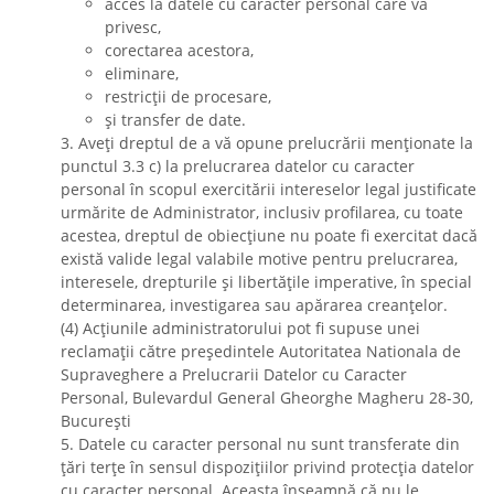
acces la datele cu caracter personal care vă
privesc,
corectarea acestora,
eliminare,
restricții de procesare,
și transfer de date.
3. Aveți dreptul de a vă opune prelucrării menționate la
punctul 3.3 c) la prelucrarea datelor cu caracter
personal în scopul exercitării intereselor legal justificate
urmărite de Administrator, inclusiv profilarea, cu toate
acestea, dreptul de obiecțiune nu poate fi exercitat dacă
există valide legal valabile motive pentru prelucrarea,
interesele, drepturile și libertățile imperative, în special
determinarea, investigarea sau apărarea creanțelor.
(4) Acțiunile administratorului pot fi supuse unei
reclamații către președintele Autoritatea Nationala de
Supraveghere a Prelucrarii Datelor cu Caracter
Personal, Bulevardul General Gheorghe Magheru 28-30,
București
5. Datele cu caracter personal nu sunt transferate din
țări terțe în sensul dispozițiilor privind protecția datelor
cu caracter personal. Aceasta înseamnă că nu le