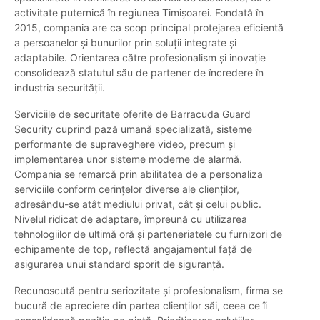
activitate puternică în regiunea Timișoarei. Fondată în
2015, compania are ca scop principal protejarea eficientă
a persoanelor și bunurilor prin soluții integrate și
adaptabile. Orientarea către profesionalism și inovație
consolidează statutul său de partener de încredere în
industria securității.
Serviciile de securitate oferite de Barracuda Guard
Security cuprind pază umană specializată, sisteme
performante de supraveghere video, precum și
implementarea unor sisteme moderne de alarmă.
Compania se remarcă prin abilitatea de a personaliza
serviciile conform cerințelor diverse ale clienților,
adresându-se atât mediului privat, cât și celui public.
Nivelul ridicat de adaptare, împreună cu utilizarea
tehnologiilor de ultimă oră și parteneriatele cu furnizori de
echipamente de top, reflectă angajamentul față de
asigurarea unui standard sporit de siguranță.
Recunoscută pentru seriozitate și profesionalism, firma se
bucură de apreciere din partea clienților săi, ceea ce îi