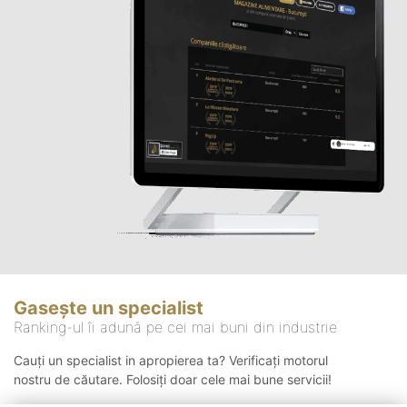
Gasește un specialist
Ranking-ul îi adună pe cei mai buni din industrie
Cauți un specialist in apropierea ta? Verificați motorul
nostru de căutare. Folosiți doar cele mai bune servicii!