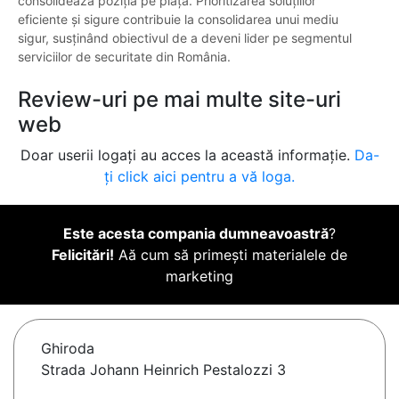
consolidează poziția pe piață. Prioritizarea soluțiilor
eficiente și sigure contribuie la consolidarea unui mediu
sigur, susținând obiectivul de a deveni lider pe segmentul
serviciilor de securitate din România.
Review-uri pe mai multe site-uri
web
Doar userii logați au acces la această informație.
Da-
ți click aici pentru a vă loga.
Este acesta compania dumneavoastră
?
Felicitări!
Aă cum să primești materialele de
marketing
Ghiroda
Strada Johann Heinrich Pestalozzi 3