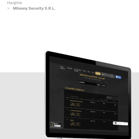
Harghita
Miteony Security S.R.L.