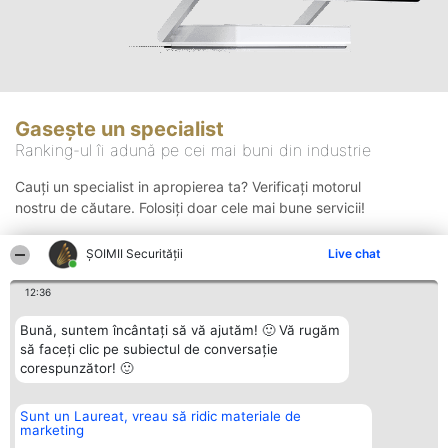
Gasește un specialist
Ranking-ul îi adună pe cei mai buni din industrie
Cauți un specialist in apropierea ta? Verificați motorul
nostru de căutare. Folosiți doar cele mai bune servicii!
ȘOIMII Securității
Live chat
Căutare
12:36
Bună, suntem încântați să vă ajutăm! 🙂 Vă rugăm
să faceți clic pe subiectul de conversație
corespunzător! 🙂
Sunt un Laureat, vreau să ridic materiale de
Organizator Ranking
Plebiscyt
Contact
marketing
BRIGHT SOLUTIONS BR SRL
Câștigătorii
Contact
Aleea Timisul De Sus 2 Bl. A30
Lista Tuturor