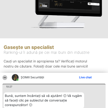
Gasește un specialist
Ranking-ul îi adună pe cei mai buni din industrie
Cauți un specialist in apropierea ta? Verificați motorul
nostru de căutare. Folosiți doar cele mai bune servicii!
ȘOIMII Securității
Live chat
Căutare
10:27
Bună, suntem încântați să vă ajutăm! 🙂 Vă rugăm
să faceți clic pe subiectul de conversație
corespunzător! 🙂