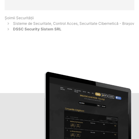
Șoimii Securității
Sisteme de Securitate, Control Acces, Securitate Cibernetică - Braşov
DSSC Security Sistem SRL