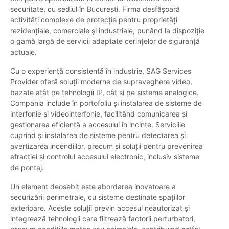
securitate, cu sediul în București. Firma desfășoară
activități complexe de protecție pentru proprietăți
rezidențiale, comerciale și industriale, punând la dispoziție
o gamă largă de servicii adaptate cerințelor de siguranță
actuale.
Cu o experiență consistentă în industrie, SAG Services
Provider oferă soluții moderne de supraveghere video,
bazate atât pe tehnologii IP, cât și pe sisteme analogice.
Compania include în portofoliu și instalarea de sisteme de
interfonie și videointerfonie, facilitând comunicarea și
gestionarea eficientă a accesului în incinte. Serviciile
cuprind și instalarea de sisteme pentru detectarea și
avertizarea incendiilor, precum și soluții pentru prevenirea
efracției și controlul accesului electronic, inclusiv sisteme
de pontaj.
Un element deosebit este abordarea inovatoare a
securizării perimetrale, cu sisteme destinate spațiilor
exterioare. Aceste soluții previn accesul neautorizat și
integrează tehnologii care filtrează factorii perturbatori,