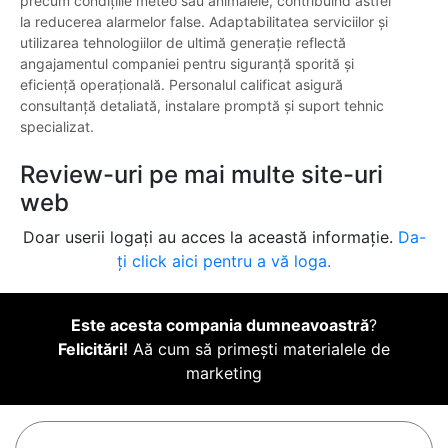
precum condițiile meteo sau animalele, contribuind astfel
la reducerea alarmelor false. Adaptabilitatea serviciilor și
utilizarea tehnologiilor de ultimă generație reflectă
angajamentul companiei pentru siguranță sporită și
eficiență operațională. Personalul calificat asigură
consultanță detaliată, instalare promptă și suport tehnic
specializat.
Review-uri pe mai multe site-uri
web
Doar userii logați au acces la această informație.
Da-
ți click aici pentru a vă loga.
Este acesta compania dumneavoastră
?
Felicitări!
Aă cum să primești materialele de
marketing