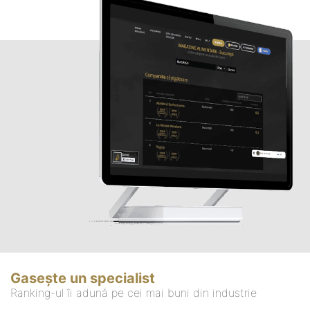
Gasește un specialist
Ranking-ul îi adună pe cei mai buni din industrie