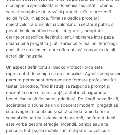
o companie specializată în domeniul securității, oferind
servicii complexe de pază și protecție. Cu o prezență
solidă în Cluj-Napoca, firma se dedică protejării
obiectivelor, a bunurilor și valorilor din sectorul public și
privat, implementând soluții integrate și adaptate
cerințelor specifice fiecărui client. Îmbinarea între paza
umană bine pregătită și utilizarea celor mai noi tehnologii
constituie un element care diferențiază compania de alți
actori din industrie.
Un aspect definitoriu al Gecko Protect Force este
reprezentat de echipa sa de specialiști. Agenții companiei
parcurg permanent programe de formare profesională și
testări periodice, fiind instruiți să răspundă prompt și
eficient în orice circumstanță, astfel încât siguranța
beneficiarilor să fie mereu prioritară. Pe lângă paza fizică,
societatea dispune de un dispecerat modern, pregătit să
supravegheze continuu și să răspundă rapid la orice
semnal din partea sistemelor de alarmă, indiferent dacă
este vorba despre efracție, incendii, panică sau alte
pericole. Echipajele mobile sunt echipate cu vehicule