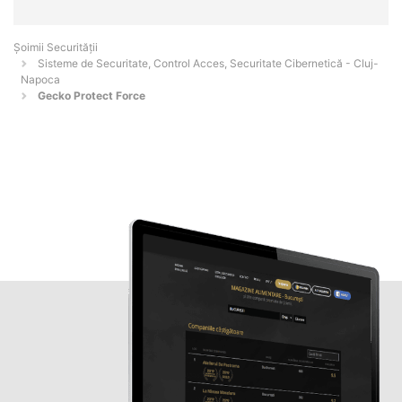
Șoimii Securității
Sisteme de Securitate, Control Acces, Securitate Cibernetică - Cluj-
Napoca
Gecko Protect Force