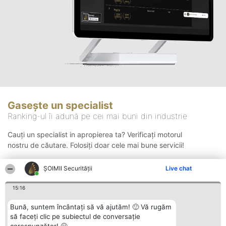
Gasește un specialist
Ranking-ul îi adună pe cei mai buni din industrie
Cauți un specialist in apropierea ta? Verificați motorul
nostru de căutare. Folosiți doar cele mai bune servicii!
ȘOIMII Securității
Live chat
Căutare
15:16
Bună, suntem încântați să vă ajutăm! 🙂 Vă rugăm
să faceți clic pe subiectul de conversație