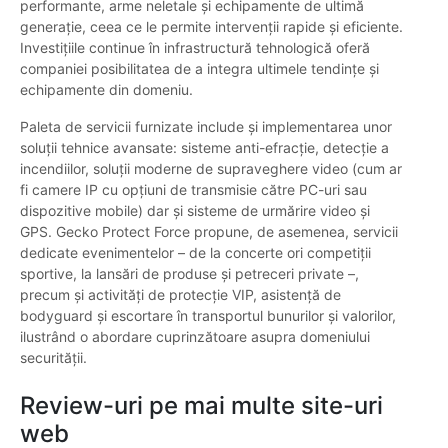
performante, arme neletale și echipamente de ultimă
generație, ceea ce le permite intervenții rapide și eficiente.
Investițiile continue în infrastructură tehnologică oferă
companiei posibilitatea de a integra ultimele tendințe și
echipamente din domeniu.
Paleta de servicii furnizate include și implementarea unor
soluții tehnice avansate: sisteme anti-efracție, detecție a
incendiilor, soluții moderne de supraveghere video (cum ar
fi camere IP cu opțiuni de transmisie către PC-uri sau
dispozitive mobile) dar și sisteme de urmărire video și
GPS. Gecko Protect Force propune, de asemenea, servicii
dedicate evenimentelor – de la concerte ori competiții
sportive, la lansări de produse și petreceri private –,
precum și activități de protecție VIP, asistență de
bodyguard și escortare în transportul bunurilor și valorilor,
ilustrând o abordare cuprinzătoare asupra domeniului
securității.
Review-uri pe mai multe site-uri
web