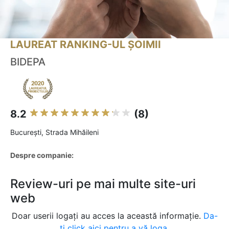
LAUREAT RANKING-UL ȘOIMII
BIDEPA
8.2
(8)
Bucureşti, Strada Mihăileni
Despre companie:
Review-uri pe mai multe site-uri
web
Doar userii logați au acces la această informație.
Da-
ți click aici pentru a vă loga.