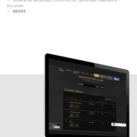
Sisteme de Securitate, Control Acces, Securitate Cibernetică -
Bucureşti
BIDEPA