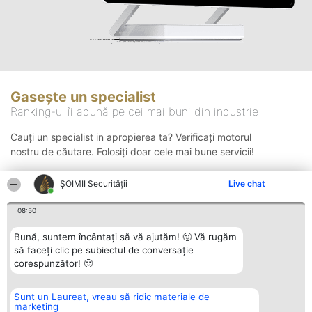
Gasește un specialist
Ranking-ul îi adună pe cei mai buni din industrie
Cauți un specialist in apropierea ta? Verificați motorul
nostru de căutare. Folosiți doar cele mai bune servicii!
ȘOIMII Securității
Live chat
Căutare
08:50
Bună, suntem încântați să vă ajutăm! 🙂 Vă rugăm
să faceți clic pe subiectul de conversație
corespunzător! 🙂
Sunt un Laureat, vreau să ridic materiale de
Organizator Ranking
Plebiscyt
Contact
marketing
BRIGHT SOLUTIONS BR SRL
Câștigătorii
Contact