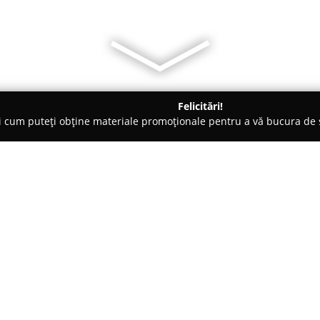
Felicitări!
ți cum puteți obține materiale promoționale pentru a vă bucura d
 Acces, Securitate Cibernetică - Bucureşti
Alarm automatika R
Despre companie:
Alarm automatika
s-a consacra
de securitate, beneficiind de o
activități în 11 țări din zona E
în furnizarea unei oferte valo
Arată mai multe >>