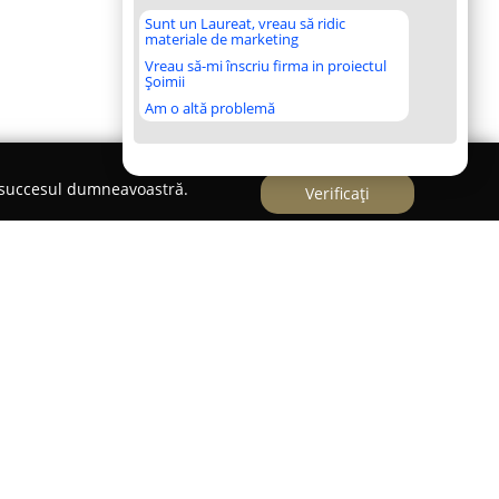
Sunt un Laureat, vreau să ridic
materiale de marketing
Vreau să-mi înscriu firma in proiectul
Șoimii
Am o altă problemă
e succesul dumneavoastră.
Verificați
omania
t ca o entitate solidă pe piața soluțiilor tehnice
 experiență de peste trei decenii și desfășurând
uropei de Sud-Est. Principalul său obiectiv constă
roase, care combină produse inovatoare și de