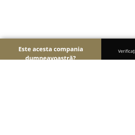
Este acesta compania
Verifica
dumneavoastră?
Șoimii Securității
Sisteme de Securitate, Control
Alarm automatika Romania