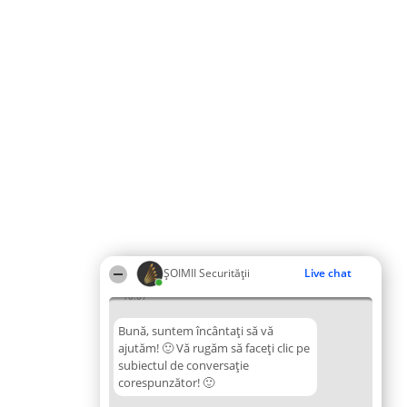
ȘOIMII Securității
Live chat
10:07
Bună, suntem încântați să vă
ajutăm! 🙂 Vă rugăm să faceți clic pe
subiectul de conversație
corespunzător! 🙂