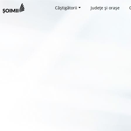
Câștigătorii
Județe și orașe