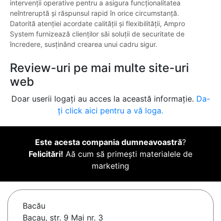
intervenții operative pentru a asigura funcționalitatea
neîntreruptă și răspunsul rapid în orice circumstanță.
Datorită atenției acordate calității și flexibilității, Ampro
System furnizează clienților săi soluții de securitate de
încredere, susținând crearea unui cadru sigur.
Review-uri pe mai multe site-uri
web
Doar userii logați au acces la această informație.
Da-
ți click aici pentru a vă loga.
Este acesta compania dumneavoastră
?
Felicitări!
Aă cum să primești materialele de
marketing
Bacău
Bacau, str. 9 Mai nr. 3