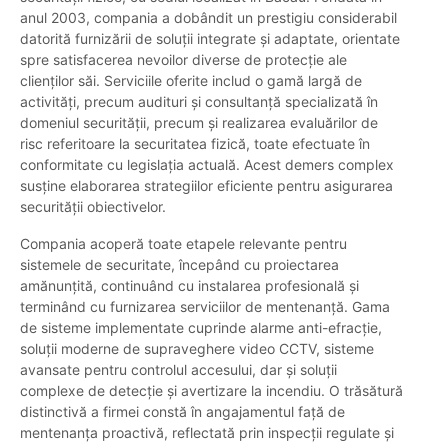
anul 2003, compania a dobândit un prestigiu considerabil
datorită furnizării de soluții integrate și adaptate, orientate
spre satisfacerea nevoilor diverse de protecție ale
clienților săi. Serviciile oferite includ o gamă largă de
activități, precum audituri și consultanță specializată în
domeniul securității, precum și realizarea evaluărilor de
risc referitoare la securitatea fizică, toate efectuate în
conformitate cu legislația actuală. Acest demers complex
susține elaborarea strategiilor eficiente pentru asigurarea
securității obiectivelor.
Compania acoperă toate etapele relevante pentru
sistemele de securitate, începând cu proiectarea
amănunțită, continuând cu instalarea profesională și
terminând cu furnizarea serviciilor de mentenanță. Gama
de sisteme implementate cuprinde alarme anti-efracție,
soluții moderne de supraveghere video CCTV, sisteme
avansate pentru controlul accesului, dar și soluții
complexe de detecție și avertizare la incendiu. O trăsătură
distinctivă a firmei constă în angajamentul față de
mentenanța proactivă, reflectată prin inspecții regulate și