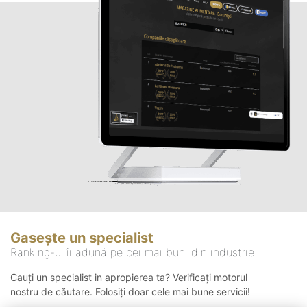
Gasește un specialist
Ranking-ul îi adună pe cei mai buni din industrie
Cauți un specialist in apropierea ta? Verificați motorul
nostru de căutare. Folosiți doar cele mai bune servicii!