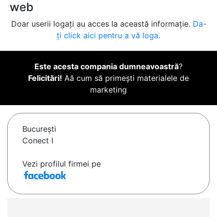
web
Doar userii logați au acces la această informație.
Da-
ți click aici pentru a vă loga.
Este acesta compania dumneavoastră
?
Felicitări!
Aă cum să primești materialele de
marketing
Bucureşti
Conect I
Vezi profilul firmei pe