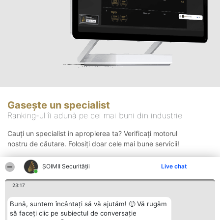
Gasește un specialist
Ranking-ul îi adună pe cei mai buni din industrie
Cauți un specialist in apropierea ta? Verificați motorul
nostru de căutare. Folosiți doar cele mai bune servicii!
ȘOIMII Securității
Live chat
Căutare
23:17
Bună, suntem încântați să vă ajutăm! 🙂 Vă rugăm
să faceți clic pe subiectul de conversație