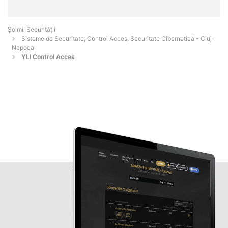
Șoimii Securității
Sisteme de Securitate, Control Acces, Securitate Cibernetică - Cluj-
Napoca
YLI Control Acces