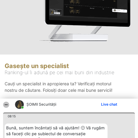
Gasește un specialist
Ranking-ul îi adună pe cei mai buni din industrie
Cauți un specialist in apropierea ta? Verificați motorul
nostru de căutare. Folosiți doar cele mai bune servicii!
ȘOIMII Securității
Live chat
Căutare
08:15
Bună, suntem încântați să vă ajutăm! 🙂 Vă rugăm
să faceți clic pe subiectul de conversație