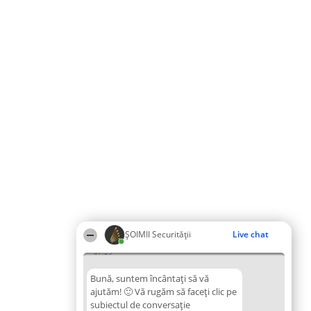
ȘOIMII Securității
Live chat
07:29
Bună, suntem încântați să vă
ajutăm! 🙂 Vă rugăm să faceți clic pe
subiectul de conversație