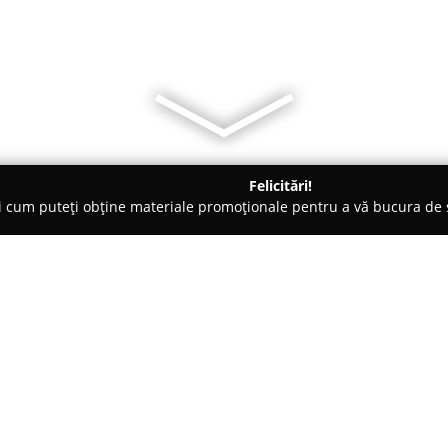
Felicitări!
ți cum puteți obține materiale promoționale pentru a vă bucura d
 Acces, Securitate Cibernetică - Bucureşti
Syntegra Security
Despre companie:
Syntegra Security
este o firmă 
furnizarea de sisteme avansate d