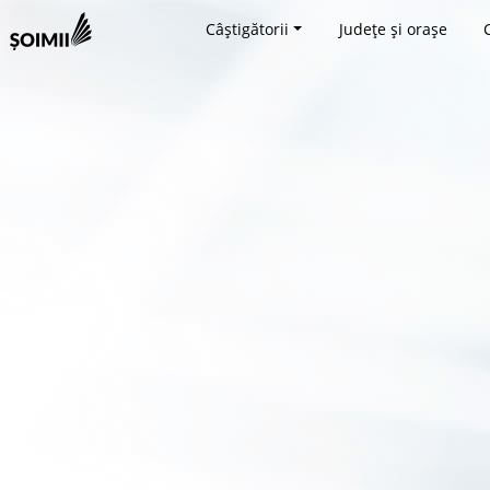
Câștigătorii
Județe și orașe