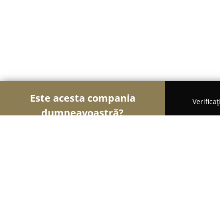
Este acesta compania
Verifica
dumneavoastră?
Șoimii Securității
Sisteme de Securitate, Control
Syntegra Security