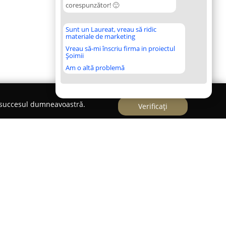
corespunzător! 🙂
Sunt un Laureat, vreau să ridic
materiale de marketing
Vreau să-mi înscriu firma in proiectul
Șoimii
Am o altă problemă
e succesul dumneavoastră.
Verificați
specializată din București care se remarcă prin
e securitate și servicii de instalații electrice.