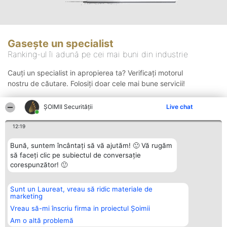
Gasește un specialist
Ranking-ul îi adună pe cei mai buni din industrie
Cauți un specialist in apropierea ta? Verificați motorul
nostru de căutare. Folosiți doar cele mai bune servicii!
ȘOIMII Securității
Live chat
Căutare
12:19
Bună, suntem încântați să vă ajutăm! 🙂 Vă rugăm
să faceți clic pe subiectul de conversație
corespunzător! 🙂
Sunt un Laureat, vreau să ridic materiale de
Organizator Ranking
Plebiscyt
Contact
marketing
BRIGHT SOLUTIONS BR SRL
Câștigătorii
Contact
Aleea Timisul De Sus 2 Bl. A30
Lista Tuturor
Vreau să-mi înscriu firma in proiectul Șoimii
Sc. A Et. 4 Ap. 13 Cod 061952
Laureaților
Am o altă problemă
București
Reguli