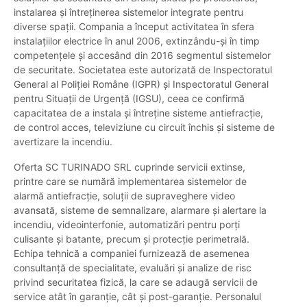
instalarea și întreținerea sistemelor integrate pentru
diverse spații. Compania a început activitatea în sfera
instalațiilor electrice în anul 2006, extinzându-și în timp
competențele și accesând din 2016 segmentul sistemelor
de securitate. Societatea este autorizată de Inspectoratul
General al Poliției Române (IGPR) și Inspectoratul General
pentru Situații de Urgență (IGSU), ceea ce confirmă
capacitatea de a instala și întreține sisteme antiefracție,
de control acces, televiziune cu circuit închis și sisteme de
avertizare la incendiu.
Oferta SC TURINADO SRL cuprinde servicii extinse,
printre care se numără implementarea sistemelor de
alarmă antiefracție, soluții de supraveghere video
avansată, sisteme de semnalizare, alarmare și alertare la
incendiu, videointerfonie, automatizări pentru porți
culisante și batante, precum și protecție perimetrală.
Echipa tehnică a companiei furnizează de asemenea
consultanță de specialitate, evaluări și analize de risc
privind securitatea fizică, la care se adaugă servicii de
service atât în garanție, cât și post-garanție. Personalul