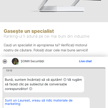
Gasește un specialist
Ranking-ul îi adună pe cei mai buni din industrie
Cauți un specialist in apropierea ta? Verificați motorul
nostru de căutare. Folosiți doar cele mai bune servicii!
ȘOIMII Securității
Live chat
Căutare
13:10
Bună, suntem încântați să vă ajutăm! 🙂 Vă rugăm
să faceți clic pe subiectul de conversație
corespunzător! 🙂
Sunt un Laureat, vreau să ridic materiale de
Organizator Ranking
Plebiscyt
Contact
marketing
BRIGHT SOLUTIONS BR SRL
Câștigătorii
Contact
Aleea Timisul De Sus 2 Bl. A30
Lista Tuturor