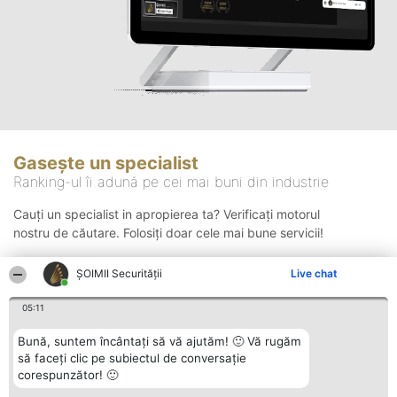
Gasește un specialist
Ranking-ul îi adună pe cei mai buni din industrie
Cauți un specialist in apropierea ta? Verificați motorul
nostru de căutare. Folosiți doar cele mai bune servicii!
ȘOIMII Securității
Live chat
Căutare
05:11
Bună, suntem încântați să vă ajutăm! 🙂 Vă rugăm
să faceți clic pe subiectul de conversație
corespunzător! 🙂