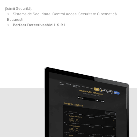
Șoimii Securității
Sisteme de Securitate, Control Acces, Securitate Cibernetică -
Bucureşti
Perfect Detectives&M.I. S.R.L.