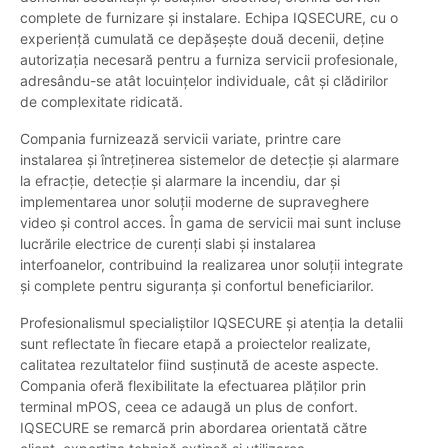
complete de furnizare și instalare. Echipa IQSECURE, cu o
experiență cumulată ce depășește două decenii, deține
autorizația necesară pentru a furniza servicii profesionale,
adresându-se atât locuințelor individuale, cât și clădirilor
de complexitate ridicată.
Compania furnizează servicii variate, printre care
instalarea și întreținerea sistemelor de detecție și alarmare
la efracție, detecție și alarmare la incendiu, dar și
implementarea unor soluții moderne de supraveghere
video și control acces. În gama de servicii mai sunt incluse
lucrările electrice de curenți slabi și instalarea
interfoanelor, contribuind la realizarea unor soluții integrate
și complete pentru siguranța și confortul beneficiarilor.
Profesionalismul specialiștilor IQSECURE și atenția la detalii
sunt reflectate în fiecare etapă a proiectelor realizate,
calitatea rezultatelor fiind susținută de aceste aspecte.
Compania oferă flexibilitate la efectuarea plăților prin
terminal mPOS, ceea ce adaugă un plus de confort.
IQSECURE se remarcă prin abordarea orientată către