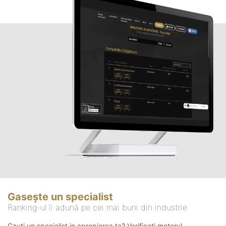
Gasește un specialist
Ranking-ul îi adună pe cei mai buni din industrie
Cauți un specialist in apropierea ta? Verificați motorul