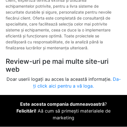
client, expertiza tehnică extinsă și utilizarea
echipamentelor potrivite, pentru a livra sisteme de
securitate durabile și sigure, personalizate pentru nevoile
fiecărui client. Oferta este completată de consultanță de
specialitate, care facilitează selecția celor mai potrivite
sisteme și echipamente, ceea ce duce la o implementare
eficientă și funcționare optimă. Toate proiectele se
desfășoară cu responsabilitate, de la analiză până la
finalizarea lucrărilor și mentenanța ulterioară.
Review-uri pe mai multe site-uri
web
Doar userii logați au acces la această informație.
Da-
ți click aici pentru a vă loga.
Este acesta compania dumneavoastră
?
Felicitări!
Aă cum să primești materialele de
marketing