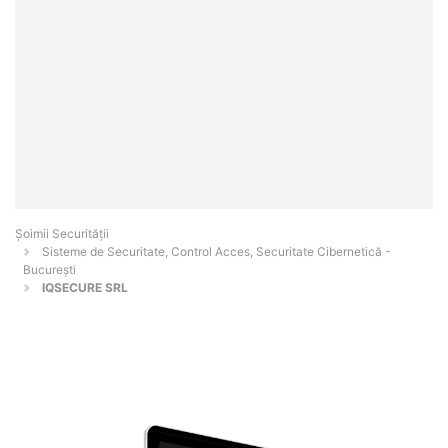
Șoimii Securității
Sisteme de Securitate, Control Acces, Securitate Cibernetică -
Bucureşti
IQSECURE SRL