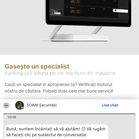
Gasește un specialist
Ranking-ul îi adună pe cei mai buni din industrie
Cauți un specialist in apropierea ta? Verificați motorul
nostru de căutare. Folosiți doar cele mai bune servicii!
ȘOIMII Securității
Live chat
Căutare
03:05
Bună, suntem încântați să vă ajutăm! 🙂 Vă rugăm
să faceți clic pe subiectul de conversație