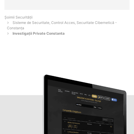
Șoimii Securității
Sisteme de Securitate, Control Acces, Securitate Cibernetică -
Constanţa
Investigații Private Constanta