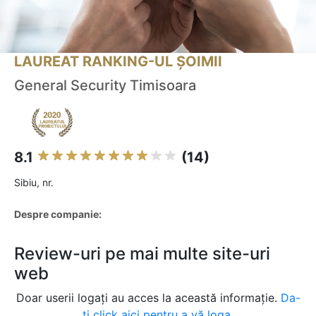
LAUREAT RANKING-UL ȘOIMII
General Security Timisoara
8.1
(14)
Sibiu, nr.
Despre companie:
Review-uri pe mai multe site-uri
web
Doar userii logați au acces la această informație.
Da-
ți click aici pentru a vă loga.