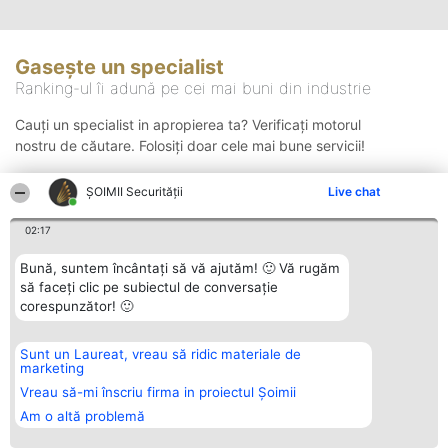
Gasește un specialist
Ranking-ul îi adună pe cei mai buni din industrie
Cauți un specialist in apropierea ta? Verificați motorul
nostru de căutare. Folosiți doar cele mai bune servicii!
ȘOIMII Securității
Live chat
Căutare
02:17
Bună, suntem încântați să vă ajutăm! 🙂 Vă rugăm
să faceți clic pe subiectul de conversație
corespunzător! 🙂
Sunt un Laureat, vreau să ridic materiale de
Organizator Ranking
Plebiscyt
Contact
marketing
BRIGHT SOLUTIONS BR SRL
Câștigătorii
Contact
Aleea Timisul De Sus 2 Bl. A30
Lista Tuturor
Vreau să-mi înscriu firma in proiectul Șoimii
Sc. A Et. 4 Ap. 13 Cod 061952
Laureaților
Am o altă problemă
București
Reguli
CUI 36737675
Statut
tel: +40 770 990 492
Politica de