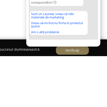
corespunzător! 🙂
Sunt un Laureat, vreau să ridic
materiale de marketing
Vreau să-mi înscriu firma in proiectul
Șoimii
Am o altă problemă
e succesul dumneavoastră.
Verificați
NAL
în 1993, s-a impus ca un jucător semnificativ pe
electronică și siguranță din România. Printr-o