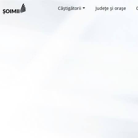
Câștigătorii
Județe și orașe