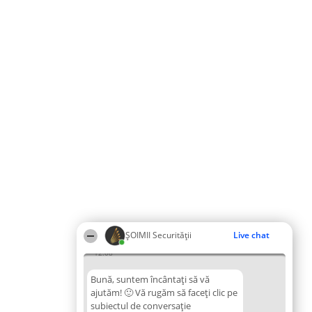
ȘOIMII Securității
Live chat
12:08
Bună, suntem încântați să vă
ajutăm! 🙂 Vă rugăm să faceți clic pe
subiectul de conversație