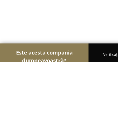
Este acesta compania
Verifica
dumneavoastră?
Șoimii Securității
Sisteme de Securitate, Control
GEROM INTERNATIONAL