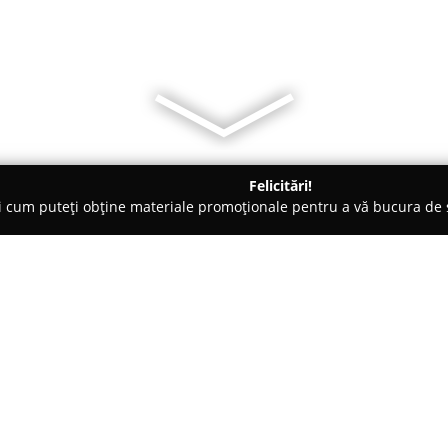
Felicitări!
ți cum puteți obține materiale promoționale pentru a vă bucura d
 Acces, Securitate Cibernetică - Bucureşti
GEROM INTERNATIO
Despre companie:
Gerom International
, fondată 
piața sistemelor de securitate 