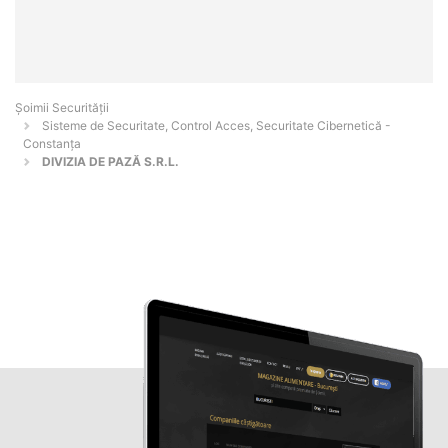
Șoimii Securității
Sisteme de Securitate, Control Acces, Securitate Cibernetică -
Constanţa
DIVIZIA DE PAZĂ S.R.L.