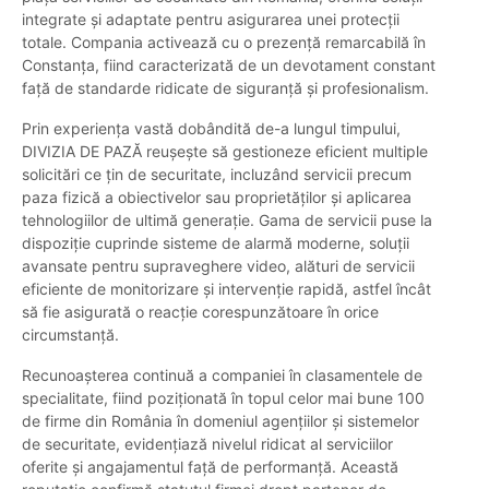
integrate și adaptate pentru asigurarea unei protecții
totale. Compania activează cu o prezență remarcabilă în
Constanța, fiind caracterizată de un devotament constant
față de standarde ridicate de siguranță și profesionalism.
Prin experiența vastă dobândită de-a lungul timpului,
DIVIZIA DE PAZĂ reușește să gestioneze eficient multiple
solicitări ce țin de securitate, incluzând servicii precum
paza fizică a obiectivelor sau proprietăților și aplicarea
tehnologiilor de ultimă generație. Gama de servicii puse la
dispoziție cuprinde sisteme de alarmă moderne, soluții
avansate pentru supraveghere video, alături de servicii
eficiente de monitorizare și intervenție rapidă, astfel încât
să fie asigurată o reacție corespunzătoare în orice
circumstanță.
Recunoașterea continuă a companiei în clasamentele de
specialitate, fiind poziționată în topul celor mai bune 100
de firme din România în domeniul agențiilor și sistemelor
de securitate, evidențiază nivelul ridicat al serviciilor
oferite și angajamentul față de performanță. Această