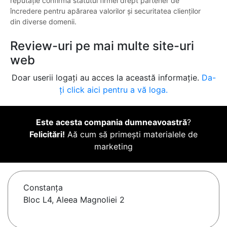
reputație confirmă statutul firmei drept partener de
încredere pentru apărarea valorilor și securitatea clienților
din diverse domenii.
Review-uri pe mai multe site-uri
web
Doar userii logați au acces la această informație.
Da-
ți click aici pentru a vă loga.
Este acesta compania dumneavoastră
?
Felicitări!
Aă cum să primești materialele de
marketing
Constanţa
Bloc L4, Aleea Magnoliei 2