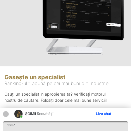
Gasește un specialist
Ranking-ul îi adună pe cei mai buni din industrie
Cauți un specialist in apropierea ta? Verificați motorul
nostru de căutare. Folosiți doar cele mai bune servicii!
ȘOIMII Securității
Live chat
Căutare
16:07