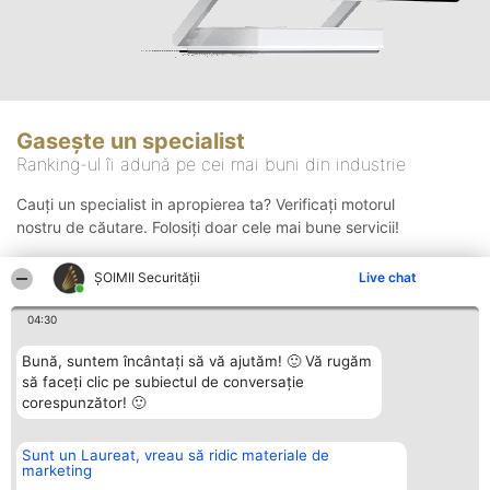
Gasește un specialist
Ranking-ul îi adună pe cei mai buni din industrie
Cauți un specialist in apropierea ta? Verificați motorul
nostru de căutare. Folosiți doar cele mai bune servicii!
ȘOIMII Securității
Live chat
Căutare
04:30
Bună, suntem încântați să vă ajutăm! 🙂 Vă rugăm
să faceți clic pe subiectul de conversație
corespunzător! 🙂
Sunt un Laureat, vreau să ridic materiale de
Organizator Ranking
Plebiscyt
Contact
marketing
BRIGHT SOLUTIONS BR SRL
Câștigătorii
Contact
Aleea Timisul De Sus 2 Bl. A30
Lista Tuturor