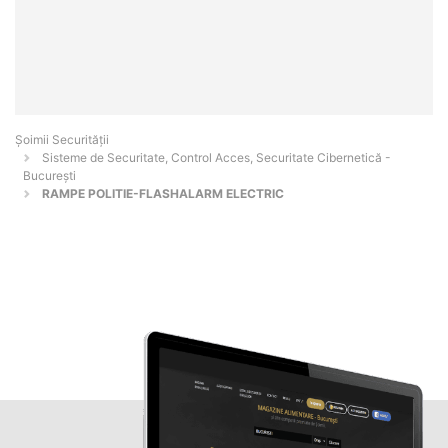
Șoimii Securității
Sisteme de Securitate, Control Acces, Securitate Cibernetică -
Bucureşti
RAMPE POLITIE-FLASHALARM ELECTRIC