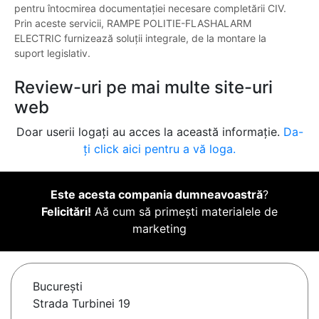
pentru întocmirea documentației necesare completării CIV.
Prin aceste servicii, RAMPE POLITIE-FLASHALARM
ELECTRIC furnizează soluții integrale, de la montare la
suport legislativ.
Review-uri pe mai multe site-uri
web
Doar userii logați au acces la această informație.
Da-
ți click aici pentru a vă loga.
Este acesta compania dumneavoastră
?
Felicitări!
Aă cum să primești materialele de
marketing
Bucureşti
Strada Turbinei 19