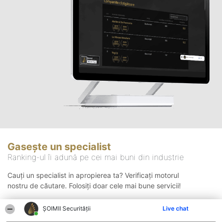
Gasește un specialist
Ranking-ul îi adună pe cei mai buni din industrie
Cauți un specialist in apropierea ta? Verificați motorul
nostru de căutare. Folosiți doar cele mai bune servicii!
ȘOIMII Securității
Live chat
Căutare