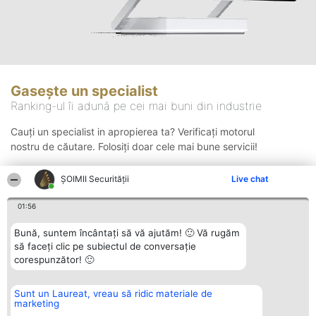
Gasește un specialist
Ranking-ul îi adună pe cei mai buni din industrie
Cauți un specialist in apropierea ta? Verificați motorul
nostru de căutare. Folosiți doar cele mai bune servicii!
ȘOIMII Securității
Live chat
Căutare
01:56
Bună, suntem încântați să vă ajutăm! 🙂 Vă rugăm
să faceți clic pe subiectul de conversație
corespunzător! 🙂
Sunt un Laureat, vreau să ridic materiale de
Organizator Ranking
Plebiscyt
Contact
marketing
BRIGHT SOLUTIONS BR SRL
Câștigătorii
Contact
Aleea Timisul De Sus 2 Bl. A30
Lista Tuturor