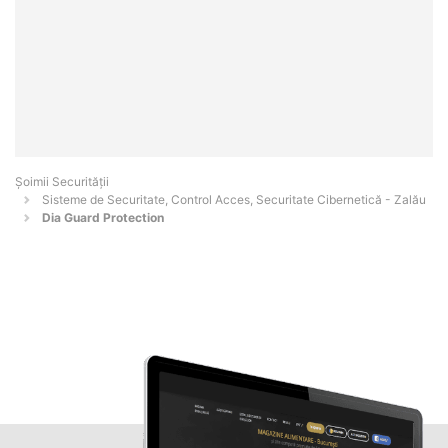
Șoimii Securității
Sisteme de Securitate, Control Acces, Securitate Cibernetică - Zalău
Dia Guard Protection