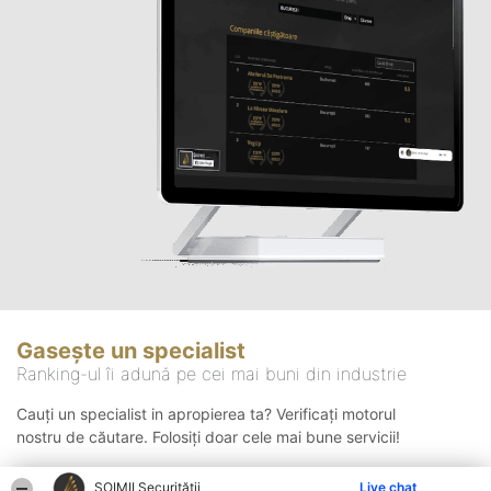
Gasește un specialist
Ranking-ul îi adună pe cei mai buni din industrie
Cauți un specialist in apropierea ta? Verificați motorul
nostru de căutare. Folosiți doar cele mai bune servicii!
ȘOIMII Securității
Live chat