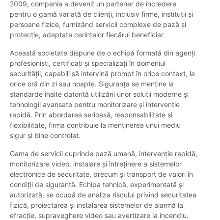
2009, compania a devenit un partener de încredere
pentru o gamă variată de clienți, inclusiv firme, instituții și
persoane fizice, furnizând servicii complexe de pază și
protecție, adaptate cerințelor fiecărui beneficiar.
Această societate dispune de o echipă formată din agenți
profesioniști, certificați și specializați în domeniul
securității, capabili să intervină prompt în orice context, la
orice oră din zi sau noapte. Siguranța se menține la
standarde înalte datorită utilizării unor soluții moderne și
tehnologii avansate pentru monitorizare și intervenție
rapidă. Prin abordarea serioasă, responsabilitate și
flexibilitate, firma contribuie la menținerea unui mediu
sigur și bine controlat.
Gama de servicii cuprinde pază umană, intervenție rapidă,
monitorizare video, instalare și întreținere a sistemelor
electronice de securitate, precum și transport de valori în
condiții de siguranță. Echipa tehnică, experimentată și
autorizată, se ocupă de analiza riscului privind securitatea
fizică, proiectarea și instalarea sistemelor de alarmă la
efracție, supraveghere video sau avertizare la incendiu.