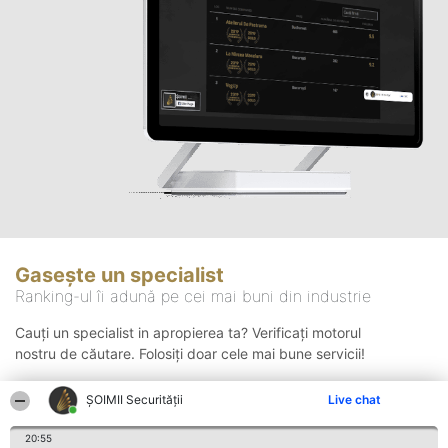
Gasește un specialist
Ranking-ul îi adună pe cei mai buni din industrie
Cauți un specialist in apropierea ta? Verificați motorul
nostru de căutare. Folosiți doar cele mai bune servicii!
ȘOIMII Securității
Live chat
Căutare
20:55