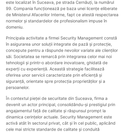
este localizat în Suceava, pe strada Cernăuți, la numărul
99. Compania funcționează pe baza unei licențe eliberate
de Ministerul Afacerilor Interne, fapt ce atestă respectarea
normelor și standardelor de profesionalism impuse în
domeniu.
Principala activitate a firmei Security Management constă
în asigurarea unor soluții integrate de pază și protecție,
concepute pentru a răspunde nevoilor variate ale clienților
săi. Societatea se remarcă prin integrarea celor mai noi
tehnologii și printr-o abordare inovatoare, ghidată de
experți cu experiență. Această strategie facilitează
oferirea unor servicii caracterizate prin eficiență și
siguranță, orientate spre protecția proprietăților și a
persoanelor.
În contextul pieței de securitate din Suceava, firma a
devenit un actor principal, consolidându-și prestigiul prin
angajamentul față de calitate și răspunsul prompt la
dinamica cerințelor actuale. Security Management este
activă atât în sectorul privat, cât și în cel public, aplicând
cele mai stricte standarde de calitate și conduită