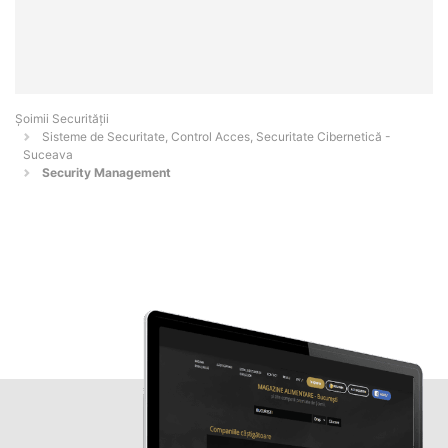
Șoimii Securității
Sisteme de Securitate, Control Acces, Securitate Cibernetică -
Suceava
Security Management