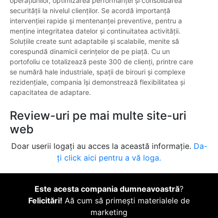
operațiunilor, optimizarea performanței și consolidarea
securității la nivelul clienților. Se acordă importanță
intervenției rapide și mentenanței preventive, pentru a
menține integritatea datelor și continuitatea activității.
Soluțiile create sunt adaptabile și scalabile, menite să
corespundă dinamicii cerințelor de pe piață. Cu un
portofoliu ce totalizează peste 300 de clienți, printre care
se numără hale industriale, spații de birouri și complexe
rezidențiale, compania își demonstrează flexibilitatea și
capacitatea de adaptare.
Review-uri pe mai multe site-uri
web
Doar userii logați au acces la această informație.
Da-
ți click aici pentru a vă loga.
Este acesta compania dumneavoastră
?
Felicitări!
Aă cum să primești materialele de
marketing