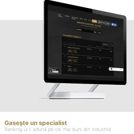
Gasește un specialist
Ranking-ul îi adună pe cei mai buni din industrie