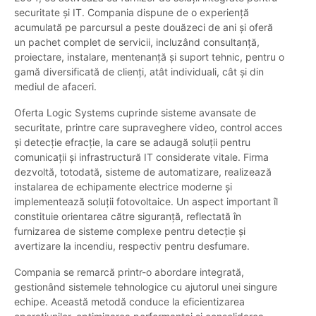
securitate și IT. Compania dispune de o experiență
acumulată pe parcursul a peste douăzeci de ani și oferă
un pachet complet de servicii, incluzând consultanță,
proiectare, instalare, mentenanță și suport tehnic, pentru o
gamă diversificată de clienți, atât individuali, cât și din
mediul de afaceri.
Oferta Logic Systems cuprinde sisteme avansate de
securitate, printre care supraveghere video, control acces
și detecție efracție, la care se adaugă soluții pentru
comunicații și infrastructură IT considerate vitale. Firma
dezvoltă, totodată, sisteme de automatizare, realizează
instalarea de echipamente electrice moderne și
implementează soluții fotovoltaice. Un aspect important îl
constituie orientarea către siguranță, reflectată în
furnizarea de sisteme complexe pentru detecție și
avertizare la incendiu, respectiv pentru desfumare.
Compania se remarcă printr-o abordare integrată,
gestionând sistemele tehnologice cu ajutorul unei singure
echipe. Această metodă conduce la eficientizarea