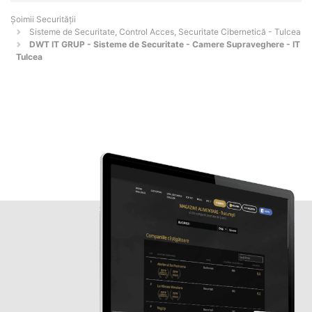
Șoimii Securității
Sisteme de Securitate, Control Acces, Securitate Cibernetică - Tulcea
DWT IT GRUP - Sisteme de Securitate - Camere Supraveghere - IT
Tulcea