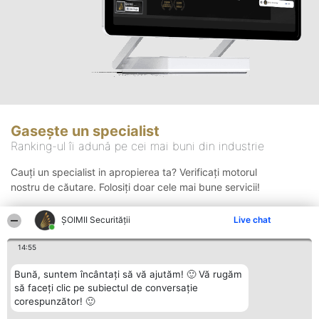
Gasește un specialist
Ranking-ul îi adună pe cei mai buni din industrie
Cauți un specialist in apropierea ta? Verificați motorul
nostru de căutare. Folosiți doar cele mai bune servicii!
ȘOIMII Securității
Live chat
Căutare
14:55
Bună, suntem încântați să vă ajutăm! 🙂 Vă rugăm
să faceți clic pe subiectul de conversație
corespunzător! 🙂