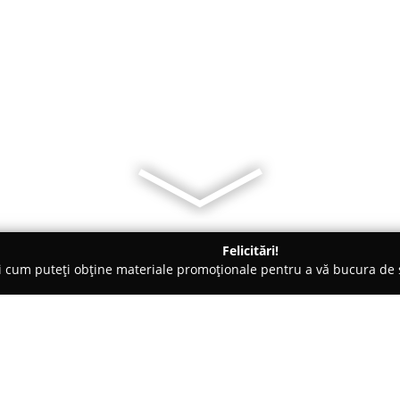
Felicitări!
ți cum puteți obține materiale promoționale pentru a vă bucura d
 Acces, Securitate Cibernetică - Suceava
Sisteme de Securitate 