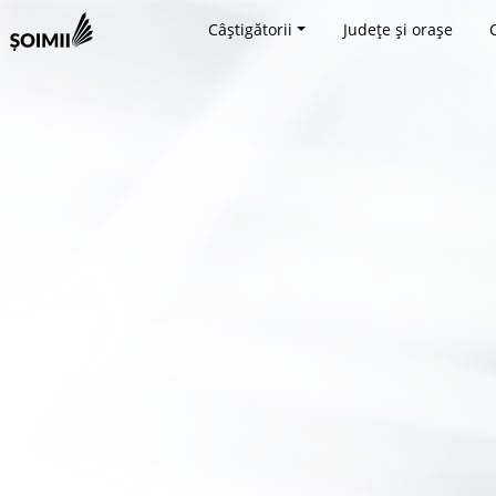
Câștigătorii
Județe și orașe