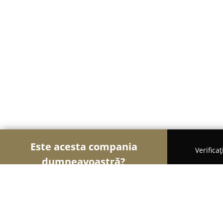
Este acesta compania
Verifica
dumneavoastră?
Șoimii Securității
Sisteme de Securitate, Control