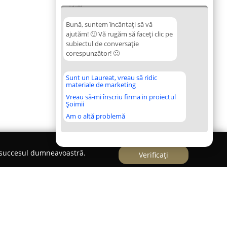
15:38
Bună, suntem încântați să vă
ajutăm! 🙂 Vă rugăm să faceți clic pe
subiectul de conversație
corespunzător! 🙂
Sunt un Laureat, vreau să ridic
materiale de marketing
Vreau să-mi înscriu firma in proiectul
Șoimii
Am o altă problemă
e succesul dumneavoastră.
Verificați
- Corelectryca