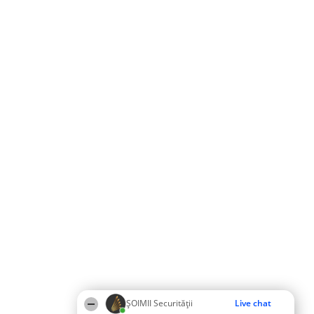
ȘOIMII Securității
Live chat