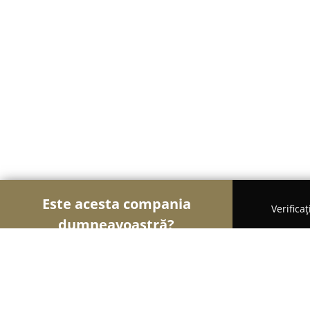
Este acesta compania
Verifica
dumneavoastră?
Șoimii Securității
Sisteme de Securitate, Control