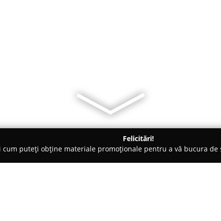
Felicitări!
ți cum puteți obține materiale promoționale pentru a vă bucura d
 Acces, Securitate Cibernetică - Timişoara
Detectiv Particular 