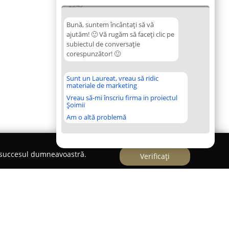
23:43
Bună, suntem încântați să vă
ajutăm! 🙂 Vă rugăm să faceți clic pe
subiectul de conversație
corespunzător! 🙂
Sunt un Laureat, vreau să ridic
materiale de marketing
Vreau să-mi înscriu firma in proiectul
Șoimii
Am o altă problemă
e succesul dumneavoastră.
Verificați
Tulcea Premium