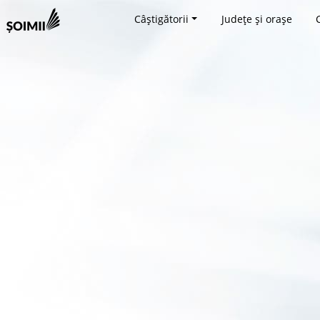
Câștigătorii
Județe și orașe