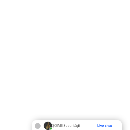
ȘOIMII Securității
Live chat