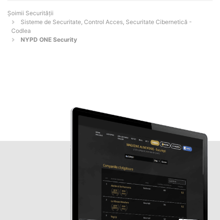
Șoimii Securității
Sisteme de Securitate, Control Acces, Securitate Cibernetică -
Codlea
NYPD ONE Security