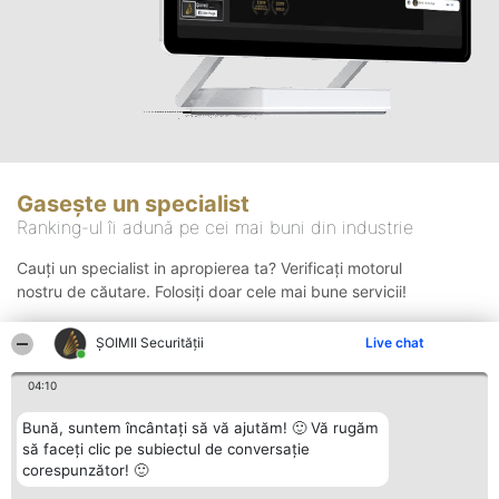
Gasește un specialist
Ranking-ul îi adună pe cei mai buni din industrie
Cauți un specialist in apropierea ta? Verificați motorul
nostru de căutare. Folosiți doar cele mai bune servicii!
ȘOIMII Securității
Live chat
Căutare
04:10
Bună, suntem încântați să vă ajutăm! 🙂 Vă rugăm
să faceți clic pe subiectul de conversație
corespunzător! 🙂