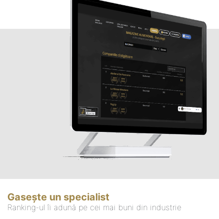
Gasește un specialist
Ranking-ul îi adună pe cei mai buni din industrie