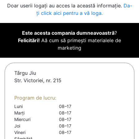
Doar userii logați au acces la această informație.
Da-
ți click aici pentru a vă loga.
Este acesta compania dumneavoastră
?
Felicitări!
Aă cum să primești materialele de
marketing
Târgu Jiu
Str. Victoriei, nr. 215
Program de lucru:
Luni
08–17
Marți
08–17
Miercuri
08–17
Joi
08–17
Vineri
08–17
Sâmbătă
-