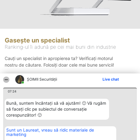
Gasește un specialist
Ranking-ul îi adună pe cei mai buni din industrie
Cauți un specialist in apropierea ta? Verificați motorul
nostru de căutare. Folosiți doar cele mai bune servicii!
ȘOIMII Securității
Live chat
Căutare
07:24
Bună, suntem încântați să vă ajutăm! 🙂 Vă rugăm
să faceți clic pe subiectul de conversație
corespunzător! 🙂
Sunt un Laureat, vreau să ridic materiale de
Organizator Ranking
Plebiscyt
Contact
marketing
BRIGHT SOLUTIONS BR SRL
Câștigătorii
Contact
Aleea Timisul De Sus 2 Bl. A30
Lista Tuturor