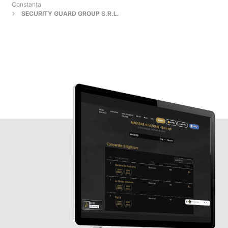
Constanţa
SECURITY GUARD GROUP S.R.L.