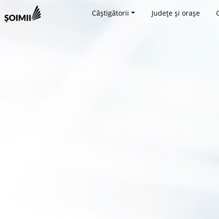
Câștigătorii
Județe și orașe