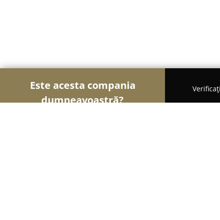
Este acesta compania
Verifica
dumneavoastră?
Șoimii Securității
Sisteme de Securitate, Control
Vega-Security