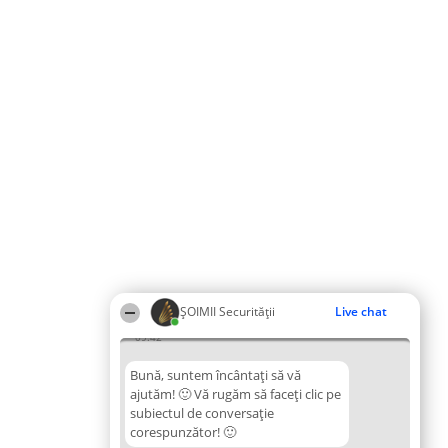
ȘOIMII Securității
Live chat
09:42
Bună, suntem încântați să vă
ajutăm! 🙂 Vă rugăm să faceți clic pe
subiectul de conversație
corespunzător! 🙂