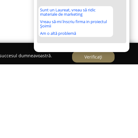
Sunt un Laureat, vreau să ridic
materiale de marketing
Vreau să-mi înscriu firma in proiectul
Șoimii
Am o altă problemă
e succesul dumneavoastră.
Verificați
e încredere cu sediul în Onești, activând în
991, ceea ce îi conferă o experiență de peste
e-a lungul timpului, firma a devenit un furnizor