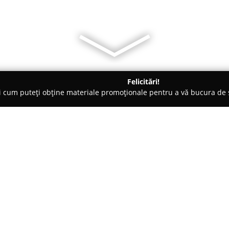
Felicitări!
ți cum puteți obține materiale promoționale pentru a vă bucura d
 Acces, Securitate Cibernetică - Oneşti
Vega-Security
Despre companie:
Vega Security
este o companie d
domeniul securității încă din 1
douăzeci de ani în industrie. D