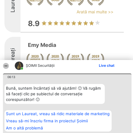
Laureați
Arată mai multe >>
8.9
Emy Media
Laureați
ȘOIMII Securității
Live chat
06:13
Bună, suntem încântați să vă ajutăm! 🙂 Vă rugăm
să faceți clic pe subiectul de conversație
Organizator Ranking
Plebiscyt
Contact
corespunzător! 🙂
BRIGHT SOLUTIONS BR SRL
Câștigătorii
Contact
Aleea Timisul De Sus 2 Bl. A30
Lista Tuturor
Sc. A Et. 4 Ap. 13 Cod 061952
Laureaților
București
Reguli
Sunt un Laureat, vreau să ridic materiale de marketing
CUI 36737675
Statut
Vreau să-mi înscriu firma in proiectul Șoimii
tel: +40 770 990 492
Politica de
confidențialitate
Am o altă problemă