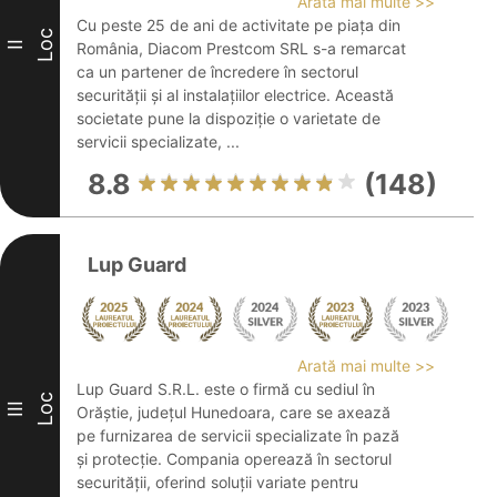
Arată mai multe >>
Cu peste 25 de ani de activitate pe piața din
Loc
II
România, Diacom Prestcom SRL s-a remarcat
ca un partener de încredere în sectorul
securității și al instalațiilor electrice. Această
societate pune la dispoziție o varietate de
servicii specializate, ...
8.8
(148)
Lup Guard
Arată mai multe >>
Lup Guard S.R.L. este o firmă cu sediul în
Loc
III
Orăștie, județul Hunedoara, care se axează
pe furnizarea de servicii specializate în pază
și protecție. Compania operează în sectorul
securității, oferind soluții variate pentru