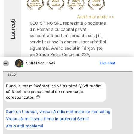
Arată mai multe >>
Laureați
GEO-STING SRL reprezintă o societate
din România cu capital privat,
concentrată pe furnizarea de soluții și
servicii extinse în domeniul securității și
siguranței. Având sediul în Târgoviște,
pe Strada Petru Cercel nr. 22A,
compania deține ...
ȘOIMII Securității
Live chat
9.2
22:30
Bună, suntem încântați să vă ajutăm! 🙂 Vă rugăm
să faceți clic pe subiectul de conversație
Organizator Ranking
Plebiscyt
Contact
corespunzător! 🙂
BRIGHT SOLUTIONS BR SRL
Câștigătorii
Contact
Aleea Timisul De Sus 2 Bl. A30
Lista Tuturor
Sc. A Et. 4 Ap. 13 Cod 061952
Laureaților
București
Reguli
Sunt un Laureat, vreau să ridic materiale de marketing
CUI 36737675
Statut
Vreau să-mi înscriu firma in proiectul Șoimii
tel: +40 770 990 492
Politica de
confidențialitate
Am o altă problemă