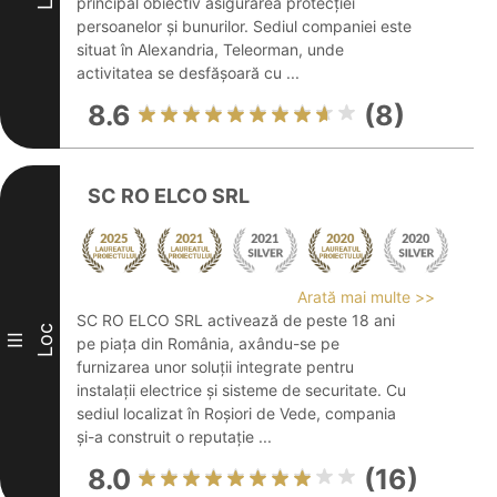
principal obiectiv asigurarea protecției
persoanelor și bunurilor. Sediul companiei este
situat în Alexandria, Teleorman, unde
activitatea se desfășoară cu ...
8.6
(8)
SC RO ELCO SRL
Arată mai multe >>
SC RO ELCO SRL activează de peste 18 ani
Loc
III
pe piața din România, axându-se pe
furnizarea unor soluții integrate pentru
instalații electrice și sisteme de securitate. Cu
sediul localizat în Roșiori de Vede, compania
și-a construit o reputație ...
8.0
(16)