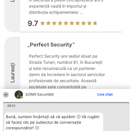
experiență vastă în importul și
distribuția echipamentelor ...
9.7
„Perfect Security”
Perfect Security are sediul situat pe
Strada Tunari, numărul 81, în București
Laureați
și este recunoscută ca un partener
demn de încredere în sectorul serviciilor
profesionale de securitate. Această
societate este concentrată pe
furnizarea unor soluții ...
ȘOIMII Securității
Live chat
08:23
Bună, suntem încântați să vă ajutăm! 🙂 Vă rugăm
să faceți clic pe subiectul de conversație
Organizator Ranking
Plebiscyt
Contact
corespunzător! 🙂
BRIGHT SOLUTIONS BR SRL
Câștigătorii
Contact