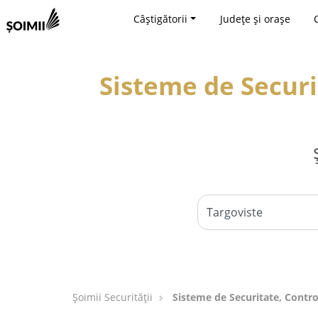
Câștigătorii
Județe și orașe
Sisteme de Securi
Șoimii Securității
Sisteme de Securitate, Control