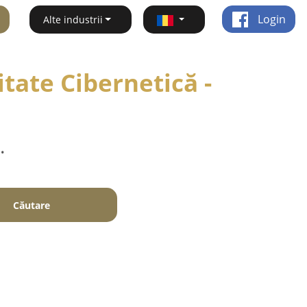
Login
Alte industrii
tate Cibernetică -
.
Căutare