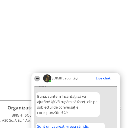
ȘOIMII Securității
Live chat
03:20
Bună, suntem încântați să vă
ajutăm! 🙂 Vă rugăm să faceți clic pe
Organizator Ranking
subiectul de conversație
Plebiscyt
Contact
corespunzător! 🙂
BRIGHT SOLUTIONS BR SRL
Câștigătorii
Contact
. A30 Sc. A Et. 4 Ap. 13 Cod 061952
Lista
București
Tuturor
Sunt un Laureat, vreau să ridic