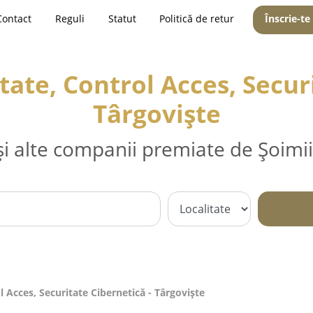
Contact
Reguli
Statut
Politică de retur
Înscrie-te
tate, Control Acces, Securi
Târgovişte
și alte companii premiate de Șoimii
 Acces, Securitate Cibernetică - Târgovişte