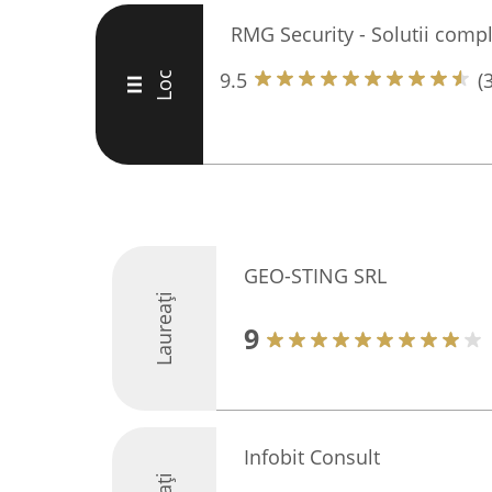
RMG Security - Solutii compl
9.5
(
Loc
III
GEO-STING SRL
Laureați
9
Infobit Consult