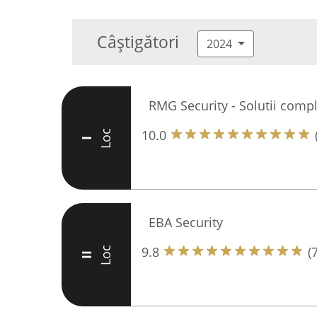
Câștigători
2024
RMG Security - Solutii compl
10.0
Loc
I
EBA Security
9.8
(
Loc
II